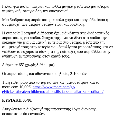
Γέλιο, φαντασία, παιχνίδι και πολλά μαγικά μέσα από μια ιστορία
γεμάτη νοήματα για όλη την οικογένεια!
Μια διαδραστική παράσταση με πολύ χορό και τραγούδι, όπου η
συμμετοχή των μικρών θεατών είναι καθοριστική.
Η εταιρεία Θεατρική Διάδραση έχει ειδικότητα στις διαδραστικές
παραστάσεις για παιδιά. Στόχος της είναι να δίνει στα παιδιά την
ευκαιρία για μια βιωματική εμπειρία στο θέατρο, μέσα από την
συμμετοχή τους στην ιστορία που ξετυλίγεται μπροστά τους, και να
νιώθουν το ευχάριστο αίσθημα της επίτευξης που συμβάλλει στην
ανάπτυξη εμπιστοσύνης στον εαυτό τους.
Διάρκεια: 65’ (χωρίς διάλειμμα)
Οι παραστάσεις απευθύνονται σε ηλικίες 2-10 ετών.
Τιμή εισιτηρίου από το ταμείο των κινηματοθεάτρων και το
more.com 10,00€.
https://www.more.com/gr-
el/tickets/theater/children/o-ai-basilis-ta-skantaliarika-ksotika-ii/
ΚΥΡΙΑΚΗ 05/01
Ακυρώνεται η διεξαγωγή της παράστασης λόγω διακοπής
ρεύματος, αιτία εργασιών.