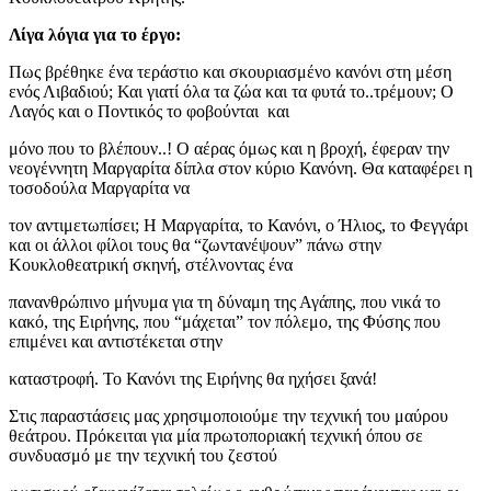
Λίγα λόγια για το έργο:
Πως βρέθηκε ένα τεράστιο και σκουριασμένο κανόνι στη μέση
ενός Λιβαδιού; Και γιατί όλα τα ζώα και τα φυτά το..τρέμουν; Ο
Λαγός και ο Ποντικός το φοβούνται και
μόνο που το βλέπουν..! Ο αέρας όμως και η βροχή, έφεραν την
νεογέννητη Μαργαρίτα δίπλα στον κύριο Κανόνη. Θα καταφέρει η
τοσοδούλα Μαργαρίτα να
τον αντιμετωπίσει; Η Μαργαρίτα, το Κανόνι, ο Ήλιος, το Φεγγάρι
και οι άλλοι φίλοι τους θα “ζωντανέψουν” πάνω στην
Κουκλοθεατρική σκηνή, στέλνοντας ένα
πανανθρώπινο μήνυμα για τη δύναμη της Αγάπης, που νικά το
κακό, της Ειρήνης, που “μάχεται” τον πόλεμο, της Φύσης που
επιμένει και αντιστέκεται στην
καταστροφή. Το Κανόνι της Ειρήνης θα ηχήσει ξανά!
Στις παραστάσεις μας χρησιμοποιούμε την τεχνική του μαύρου
θεάτρου. Πρόκειται για μία πρωτοποριακή τεχνική όπου σε
συνδυασμό με την τεχνική του ζεστού