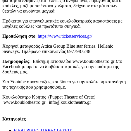
φωτισμού εξαφανίζεται τελείως ο ανθρώπινος παράγοντας και οι
κούκλες, μαζί με τα έντονα χρώματα, δείχνουν στα μάτια των
θεατών να κινούνται μαγικά.
Πρόκειται για επαγγελματικές κουκλοθεατρικές παραστάσεις με
μεγάλες κούκλες και πρωτότυπα σκηνικά.
Προπώληση στο
https://www.ticketservices.gr/
Χορηγοί μεταφοράς Attica Group Blue star ferries, Hellenic
Seaways. Τηλέφωνο επικοινωνίας 6977987248
Πληροφορίες
: Επίσημη Ιστοσελίδα www.kouklotheatro.gr Στο
Facebook μπορείτε να διαβάσετε κριτικές για την ποιότητα της
δουλειάς μας.
Στο Youtube συνεντεύξεις και βίντεο για την καλύτερη κατανόηση
της τεχνικής που χρησιμοποιούμε.
Κουκλοθέατρο Κρήτης (Puppet Theatre of Crete)
www.kouklotheatro.gr info@kouklotheatro.gr
Κατηγορίες
ΘΕΑΤΡΙΚΕΣ ΠΑΡΑΣΤΑΣΕΙΣ